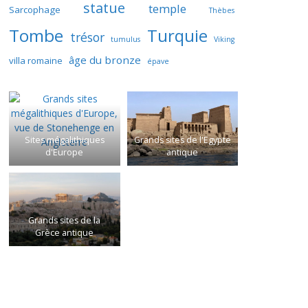
statue
temple
Sarcophage
Thèbes
Tombe
Turquie
trésor
tumulus
Viking
âge du bronze
villa romaine
épave
Sites mégalithiques
Grands sites de l'Egypte
d'Europe
antique
Grands sites de la
Grèce antique