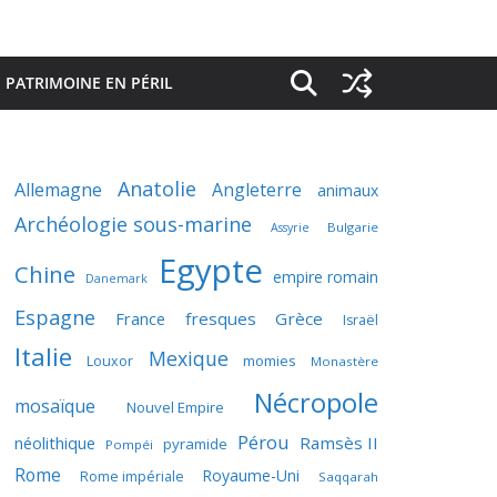
PATRIMOINE EN PÉRIL
Anatolie
Allemagne
Angleterre
animaux
Archéologie sous-marine
Bulgarie
Assyrie
Egypte
Chine
empire romain
Danemark
Espagne
France
fresques
Grèce
Israël
Italie
Mexique
momies
Louxor
Monastère
Nécropole
mosaïque
Nouvel Empire
Pérou
néolithique
Ramsès II
pyramide
Pompéi
Rome
Royaume-Uni
Rome impériale
Saqqarah