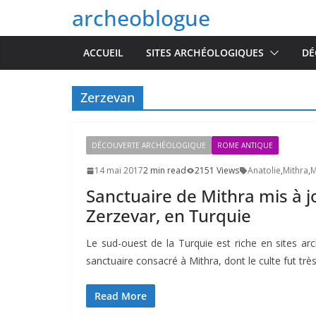
Passer
archeoblogue
au
contenu
ACCUEIL
SITES ARCHÉOLOGIQUES
DÉ
Zerzevan
DÉCOUVERTE ARCHÉOLOGIQUE
ROME ANTIQUE
14 mai 2017
2 min read
2151 Views
Anatolie
,
Mithra
,
M
Sanctuaire de Mithra mis à j
Zerzevar, en Turquie
Le sud-ouest de la Turquie est riche en sites arc
sanctuaire consacré à Mithra, dont le culte fut trè
Read More