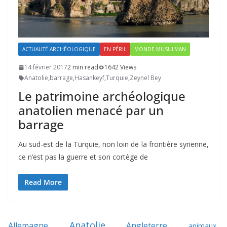
ACTUALITÉ ARCHÉOLOGIQUE
EN PÉRIL
MONDE MUSULMAN
14 février 2017
2 min read
1642 Views
Anatolie
,
barrage
,
Hasankeyf
,
Turquie
,
Zeynel Bey
Le patrimoine archéologique
anatolien menacé par un
barrage
Au sud-est de la Turquie, non loin de la frontière syrienne,
ce n’est pas la guerre et son cortège de
Read More
Anatolie
Allemagne
Angleterre
animaux