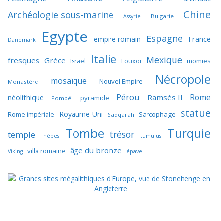
Chine
Archéologie sous-marine
Bulgarie
Assyrie
Egypte
Espagne
France
empire romain
Danemark
Italie
Mexique
fresques
Grèce
momies
Israël
Louxor
Nécropole
mosaïque
Nouvel Empire
Monastère
Pérou
Rome
néolithique
Ramsès II
pyramide
Pompéi
statue
Royaume-Uni
Sarcophage
Rome impériale
Saqqarah
Tombe
Turquie
trésor
temple
Thèbes
tumulus
âge du bronze
villa romaine
Viking
épave