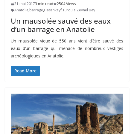
31 mai 2017
3 min read
2504 Views
Anatolie
,
barrage
,
Hasankeyf
,
Turquie
,
Zeynel Bey
Un mausolée sauvé des eaux
d’un barrage en Anatolie
Un mausolée vieux de 550 ans vient d’être sauvé des
eaux d’un barrage qui menace de nombreux vestiges
archéologiques en Anatolie.
Read More