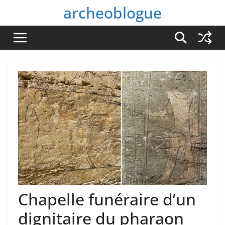
Passer
archeoblogue
au
contenu
Chapelle funéraire d’un
dignitaire du pharaon