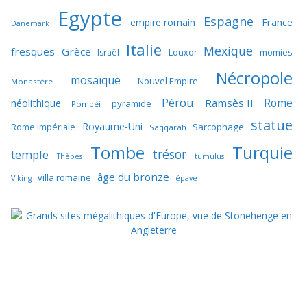
Egypte
Espagne
France
empire romain
Danemark
Italie
Mexique
fresques
Grèce
momies
Israël
Louxor
Nécropole
mosaïque
Nouvel Empire
Monastère
Pérou
Rome
néolithique
Ramsès II
pyramide
Pompéi
statue
Royaume-Uni
Sarcophage
Rome impériale
Saqqarah
Tombe
Turquie
trésor
temple
Thèbes
tumulus
âge du bronze
villa romaine
Viking
épave