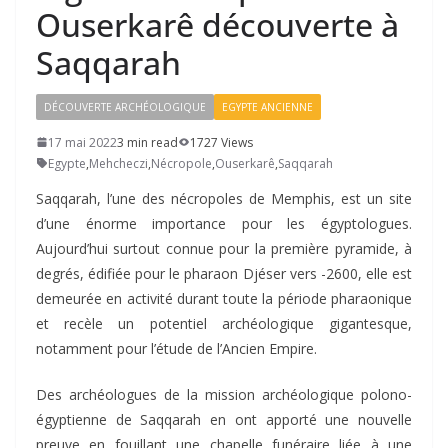
Ouserkarê découverte à
Saqqarah
DÉCOUVERTE ARCHÉOLOGIQUE
EGYPTE ANCIENNE
17 mai 2022
3 min read
1727 Views
Egypte
,
Mehcheczi
,
Nécropole
,
Ouserkarê
,
Saqqarah
Saqqarah, l’une des nécropoles de Memphis, est un site
d’une énorme importance pour les égyptologues.
Aujourd’hui surtout connue pour la première pyramide, à
degrés, édifiée pour le pharaon Djéser vers -2600, elle est
demeurée en activité durant toute la période pharaonique
et recèle un potentiel archéologique gigantesque,
notamment pour l’étude de l’Ancien Empire.
Des archéologues de la mission archéologique polono-
égyptienne de Saqqarah en ont apporté une nouvelle
preuve en fouillant une chapelle funéraire liée à une