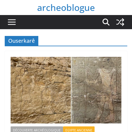
Passer
archeoblogue
au
contenu
Ouserkarê
DÉCOUVERTE ARCHÉOLOGIQUE
EGYPTE ANCIENNE