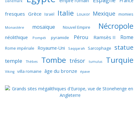
France
empire romain
Danemark
Italie
Mexique
fresques
Grèce
momies
Israël
Louxor
Nécropole
mosaïque
Nouvel Empire
Monastère
Pérou
Rome
néolithique
Ramsès II
pyramide
Pompéi
statue
Royaume-Uni
Sarcophage
Rome impériale
Saqqarah
Tombe
Turquie
trésor
temple
Thèbes
tumulus
âge du bronze
villa romaine
Viking
épave