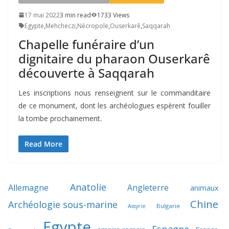
17 mai 2022
3 min read
1733 Views
Egypte
,
Mehcheczi
,
Nécropole
,
Ouserkarê
,
Saqqarah
Chapelle funéraire d’un
dignitaire du pharaon Ouserkarê
découverte à Saqqarah
Les inscriptions nous renseignent sur le commanditaire
de ce monument, dont les archéologues espèrent fouiller
la tombe prochainement.
Read More
Anatolie
Allemagne
Angleterre
animaux
Chine
Archéologie sous-marine
Bulgarie
Assyrie
Egypte
Espagne