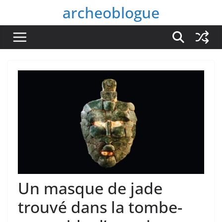
Passer
archeoblogue
au
contenu
Un masque de jade
trouvé dans la tombe-