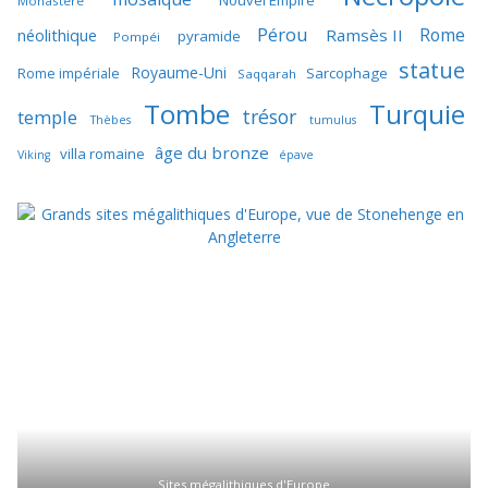
Nouvel Empire
Monastère
Pérou
Rome
néolithique
Ramsès II
pyramide
Pompéi
statue
Royaume-Uni
Sarcophage
Rome impériale
Saqqarah
Tombe
Turquie
trésor
temple
Thèbes
tumulus
âge du bronze
villa romaine
Viking
épave
Sites mégalithiques d'Europe