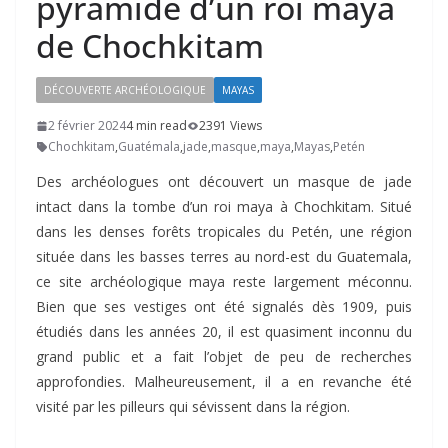
pyramide d’un roi maya
de Chochkitam
DÉCOUVERTE ARCHÉOLOGIQUE
MAYAS
2 février 2024
4 min read
2391 Views
Chochkitam
,
Guatémala
,
jade
,
masque
,
maya
,
Mayas
,
Petén
Des archéologues ont découvert un masque de jade
intact dans la tombe d’un roi maya à Chochkitam. Situé
dans les denses forêts tropicales du Petén, une région
située dans les basses terres au nord-est du Guatemala,
ce site archéologique maya reste largement méconnu.
Bien que ses vestiges ont été signalés dès 1909, puis
étudiés dans les années 20, il est quasiment inconnu du
grand public et a fait l’objet de peu de recherches
approfondies. Malheureusement, il a en revanche été
visité par les pilleurs qui sévissent dans la région.