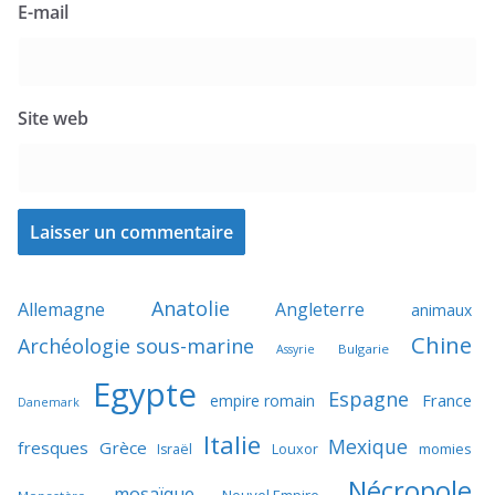
E-mail
Site web
Anatolie
Allemagne
Angleterre
animaux
Chine
Archéologie sous-marine
Bulgarie
Assyrie
Egypte
Espagne
France
empire romain
Danemark
Italie
Mexique
fresques
Grèce
momies
Israël
Louxor
Nécropole
mosaïque