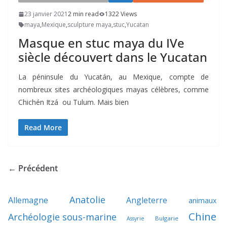
23 janvier 2021
2 min read
1322 Views
maya
,
Mexique
,
sculpture maya
,
stuc
,
Yucatan
Masque en stuc maya du IVe
siècle découvert dans le Yucatan
La péninsule du Yucatán, au Mexique, compte de
nombreux sites archéologiques mayas célèbres, comme
Chichén Itzá ou Tulum. Mais bien
Read More
← Précédent
Anatolie
Allemagne
Angleterre
animaux
Chine
Archéologie sous-marine
Bulgarie
Assyrie