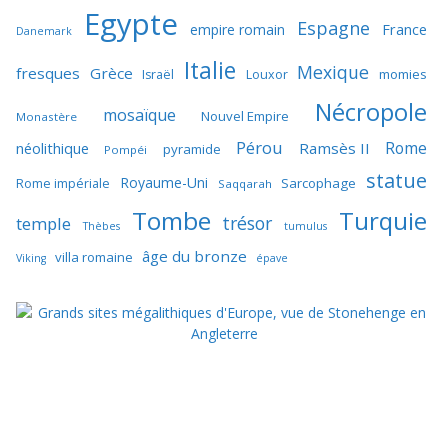
Egypte
Espagne
France
empire romain
Danemark
Italie
Mexique
fresques
Grèce
momies
Israël
Louxor
Nécropole
mosaïque
Nouvel Empire
Monastère
Pérou
Rome
néolithique
Ramsès II
pyramide
Pompéi
statue
Royaume-Uni
Sarcophage
Rome impériale
Saqqarah
Tombe
Turquie
trésor
temple
Thèbes
tumulus
âge du bronze
villa romaine
Viking
épave