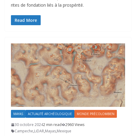
rites de fondation liés à la prospérité.
Read More
MAYAS
ACTUALITÉ ARCHÉOLOGIQUE
MONDE PRÉCOLOMBIEN
30 octobre 2024
2 min read
2960 Views
Campeche
,
LiDAR
,
Mayas
,
Mexique