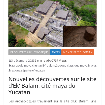
DÉCOUVERTE ARCHÉOLOGIQUE
MAYAS
MONDE PRÉCOLOMBIEN
3 décembre 2023
6 min read
2737 Views
acropole maya
,
chultun
,
Ek' balam
,
époque classique maya
,
Mayas
,
Mexique
,
sépulture
,
Yucatan
Nouvelles découvertes sur le site
d’Ek’ Balam, cité maya du
Yucatan
Les archéologues travaillent sur le site d’Ek’ Balam, une