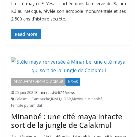
La cité maya d’El Yesal, cachée dans la réserve de Balam
Kú au Mexique, révèle son acropole monumentale et ses
2 500 ans d’histoire secrète.
Read More
DÉCOUVERTE ARCHÉOLOGIQUE
MAYAS
25 juin 2026
3 min read
674 Views
Calakmul
,
Campeche
,
INAH
,
LiDAR
,
Mexique
,
Minanbé
,
temple pyramidal
Minanbé : une cité maya intacte
sort de la jungle de Calakmul
Au Mexique, l’INAH dévoile Minanbé, une cité maya