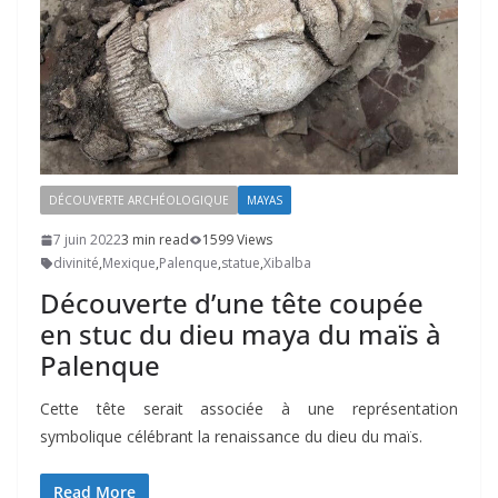
DÉCOUVERTE ARCHÉOLOGIQUE
MAYAS
7 juin 2022
3 min read
1599 Views
divinité
,
Mexique
,
Palenque
,
statue
,
Xibalba
Découverte d’une tête coupée
en stuc du dieu maya du maïs à
Palenque
Cette tête serait associée à une représentation
symbolique célébrant la renaissance du dieu du maïs.
Read More