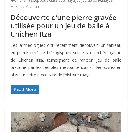
Chichen Itza
,
époque classique maya
,
jeu
,
jeu de balle
,
Mayas
,
Mexique
,
Yucatan
Découverte d’une pierre gravée
utilisée pour un jeu de balle à
Chichen Itza
Les archéologues ont récemment découvert un tableau
en pierre orné de hiéroglyphes sur le site archéologique
de Chichen Itza, témoignant de l’ancien jeu de balle
pratiqué par les peuples mésoaméricains. Découvrez-en
plus sur cette pièce rare de l’histoire maya.
Read More