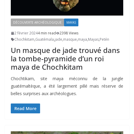
DÉCOUVERTE ARCHÉOLOGIQUE
MAYAS
2 février 2024
4 min read
2398 Views
Chochkitam
,
Guatémala
,
jade
,
masque
,
maya
,
Mayas
,
Petén
Un masque de jade trouvé dans
la tombe-pyramide d’un roi
maya de Chochkitam
Chochtikam, site maya méconnu de la jungle
guatémaltèque, a été largement pillé mais réserve de
belles surprises aux archéologues.
Read More