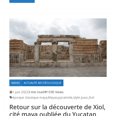
MAYAS
ACTUALITÉ ARCHÉOLOGIQUE
1 juin 2022
3 min read
1595 Views
époque classique maya
,
Mayas
,
pyramide
,
style puuc
,
Xiol
Retour sur la découverte de Xiol,
cité maya oubliée du Yucatan