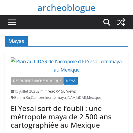
Passer
archeoblogue
au
contenu
Mayas
DÉCOUVERTE ARCHÉOLOGIQUE
MAYAS
15 juillet 2026
3 min read
156 Views
Balam Kú
,
Campeche
,
cité maya
,
INAH
,
LiDAR
,
Mexique
El Yesal sort de l’oubli : une
métropole maya de 2 500 ans
cartographiée au Mexique