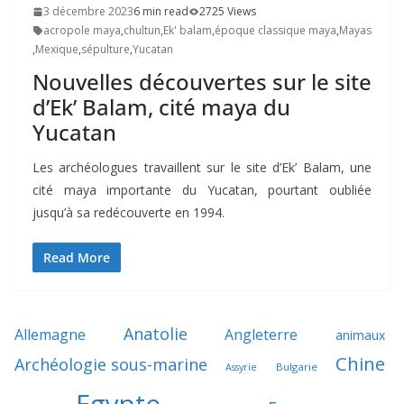
3 décembre 2023
6 min read
2725 Views
acropole maya
,
chultun
,
Ek' balam
,
époque classique maya
,
Mayas
,
Mexique
,
sépulture
,
Yucatan
Nouvelles découvertes sur le site
d’Ek’ Balam, cité maya du
Yucatan
Les archéologues travaillent sur le site d’Ek’ Balam, une
cité maya importante du Yucatan, pourtant oubliée
jusqu’à sa redécouverte en 1994.
Read More
Anatolie
Allemagne
Angleterre
animaux
Chine
Archéologie sous-marine
Bulgarie
Assyrie