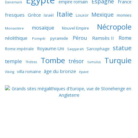
Egypte
Espagne
France
empire romain
Danemark
Italie
Mexique
fresques
Grèce
momies
Israël
Louxor
Nécropole
mosaïque
Nouvel Empire
Monastère
Pérou
Rome
néolithique
Ramsès II
pyramide
Pompéi
statue
Royaume-Uni
Sarcophage
Rome impériale
Saqqarah
Tombe
Turquie
trésor
temple
Thèbes
tumulus
âge du bronze
villa romaine
Viking
épave