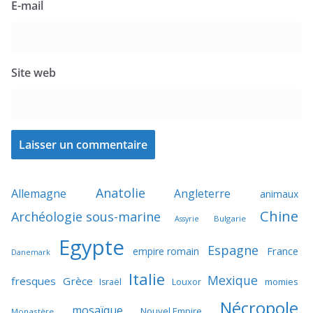
E-mail
Site web
Anatolie
Allemagne
Angleterre
animaux
Chine
Archéologie sous-marine
Bulgarie
Assyrie
Egypte
Espagne
France
empire romain
Danemark
Italie
Mexique
fresques
Grèce
momies
Israël
Louxor
Nécropole
mosaïque
Nouvel Empire
Monastère