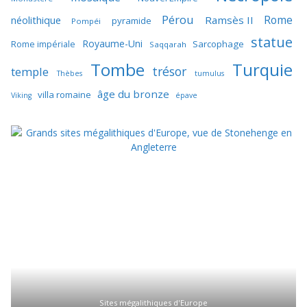
Pérou
Rome
néolithique
Ramsès II
pyramide
Pompéi
statue
Royaume-Uni
Sarcophage
Rome impériale
Saqqarah
Tombe
Turquie
trésor
temple
Thèbes
tumulus
âge du bronze
villa romaine
Viking
épave
Sites mégalithiques d'Europe