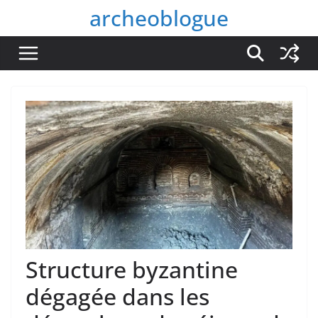
Passer
archeoblogue
au
contenu
Structure byzantine
dégagée dans les