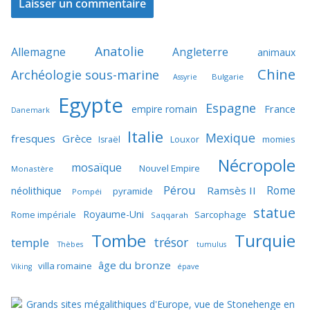
Anatolie
Allemagne
Angleterre
animaux
Chine
Archéologie sous-marine
Bulgarie
Assyrie
Egypte
Espagne
France
empire romain
Danemark
Italie
Mexique
fresques
Grèce
momies
Israël
Louxor
Nécropole
mosaïque
Nouvel Empire
Monastère
Pérou
Rome
néolithique
Ramsès II
pyramide
Pompéi
statue
Royaume-Uni
Sarcophage
Rome impériale
Saqqarah
Tombe
Turquie
trésor
temple
Thèbes
tumulus
âge du bronze
villa romaine
Viking
épave