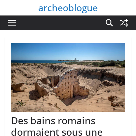
Passer
archeoblogue
au
contenu
Des bains romains
dormaient sous une