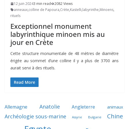
12 juin 2024
3 min read
2082 Views
anneaux
,
colline de Papoura
,
Crète
,
Kastelli
,
labyrinthe
,
Minoens
,
rituels
Exceptionnel monument
labyrinthique minoen mis au
jour en Crète
Cette structure monumentale de 48 mètres de diamètre
érigée au sommet d’une colline il y a plus de 3700 ans
aurait servi à des rituels.
Read More
Anatolie
Allemagne
Angleterre
animaux
Chine
Archéologie sous-marine
Bulgarie
Assyrie