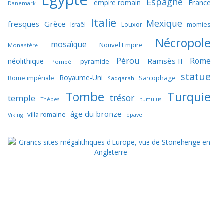
Egypte
Espagne
France
empire romain
Danemark
Italie
Mexique
fresques
Grèce
momies
Israël
Louxor
Nécropole
mosaïque
Nouvel Empire
Monastère
Pérou
Rome
néolithique
Ramsès II
pyramide
Pompéi
statue
Royaume-Uni
Sarcophage
Rome impériale
Saqqarah
Tombe
Turquie
trésor
temple
Thèbes
tumulus
âge du bronze
villa romaine
Viking
épave