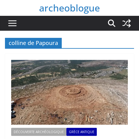
Passer
archeoblogue
au
contenu
colline de Papoura
DÉCOUVERTE ARCHÉOLOGIQUE
GRÈCE ANTIQUE