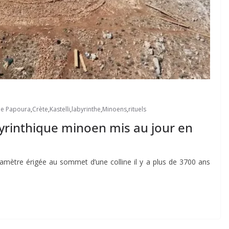
 de Papoura
,
Crète
,
Kastelli
,
labyrinthe
,
Minoens
,
rituels
rinthique minoen mis au jour en
mètre érigée au sommet d’une colline il y a plus de 3700 ans