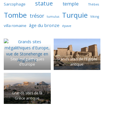
statue
temple
Sarcophage
Thèbes
Tombe
Turquie
trésor
tumulus
Viking
âge du bronze
villa romaine
épave
Sites mégalithiques
Grands sites de l'Egypte
d'Europe
antique
Grands sites de la
Grèce antique