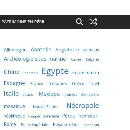
PATRIMOINE EN PÉRIL
Anatolie
Allemagne
Angleterre
animaux
Archéologie sous-marine
Bulgarie
Assyrie
Egypte
Chine
empire romain
Danemark
Espagne
France
fresques
Grèce
Israël
Italie
Mexique
momies
Louxor
Monastère
Nécropole
mosaïque
Nouvel Empire
Pérou
néolithique
Ramsès II
pyramide
Pompéi
Rome
Royaume-Uni
Rome impériale
Saqqarah