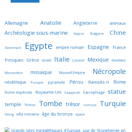
Anatolie
Allemagne
Angleterre
animaux
Chine
Archéologie sous-marine
Bulgarie
Assyrie
Egypte
Espagne
France
empire romain
Danemark
Italie
Mexique
fresques
Grèce
momies
Israël
Louxor
Nécropole
mosaïque
Nouvel Empire
Monastère
Pérou
Rome
néolithique
Ramsès II
pyramide
Pompéi
statue
Royaume-Uni
Sarcophage
Rome impériale
Saqqarah
Tombe
Turquie
trésor
temple
Thèbes
tumulus
âge du bronze
villa romaine
Viking
épave