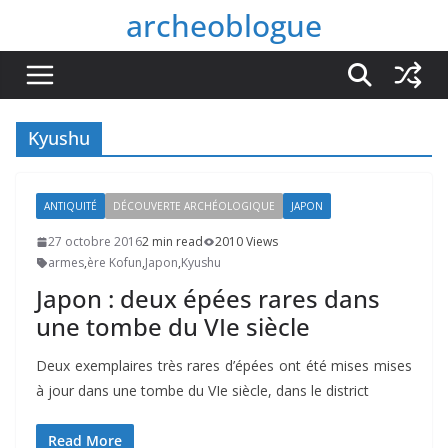
Passer
archeoblogue
au
contenu
Kyushu
ANTIQUITÉ
DÉCOUVERTE ARCHÉOLOGIQUE
JAPON
27 octobre 2016
2 min read
2010 Views
armes
,
ère Kofun
,
Japon
,
Kyushu
Japon : deux épées rares dans
une tombe du VIe siècle
Deux exemplaires très rares d’épées ont été mises mises
à jour dans une tombe du VIe siècle, dans le district
Read More