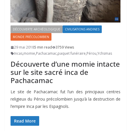
DÉCOUVERTE ARCHÉOLOGIQUE
CIVILISATIONS ANDINES
MONDE PRÉCOLOMBIEN
29 mai 2018
5 min read
3759 Views
Incas
,
momie
,
Pachacamac
,
paquet funéraire
,
Pérou
,
Ychsmas
Découverte d’une momie intacte
sur le site sacré inca de
Pachacamac
Le site de Pachacamac fut l’un des principaux centres
religieux du Pérou précolombien jusqu’à la destruction de
l’empire Inca par les Espagnols.
Read More