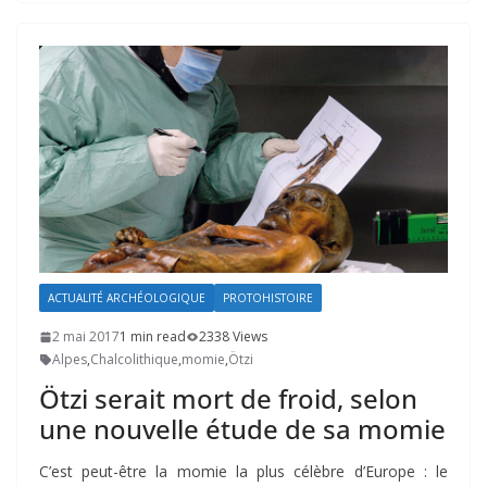
ACTUALITÉ ARCHÉOLOGIQUE
PROTOHISTOIRE
2 mai 2017
1 min read
2338 Views
Alpes
,
Chalcolithique
,
momie
,
Ötzi
Ötzi serait mort de froid, selon
une nouvelle étude de sa momie
C’est peut-être la momie la plus célèbre d’Europe : le