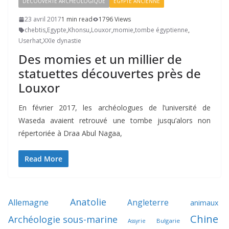
DÉCOUVERTE ARCHÉOLOGIQUE
EGYPTE ANCIENNE
23 avril 2017
1 min read
1796 Views
chebtis
,
Egypte
,
Khonsu
,
Louxor
,
momie
,
tombe égyptienne
,
Userhat
,
XXIe dynastie
Des momies et un millier de
statuettes découvertes près de
Louxor
En février 2017, les archéologues de l’université de
Waseda avaient retrouvé une tombe jusqu’alors non
répertoriée à Draa Abul Nagaa,
Read More
Anatolie
Allemagne
Angleterre
animaux
Chine
Archéologie sous-marine
Bulgarie
Assyrie