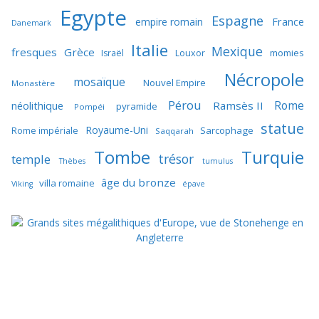
Egypte
Espagne
France
empire romain
Danemark
Italie
Mexique
fresques
Grèce
momies
Israël
Louxor
Nécropole
mosaïque
Nouvel Empire
Monastère
Pérou
Rome
néolithique
Ramsès II
pyramide
Pompéi
statue
Royaume-Uni
Sarcophage
Rome impériale
Saqqarah
Tombe
Turquie
trésor
temple
Thèbes
tumulus
âge du bronze
villa romaine
Viking
épave