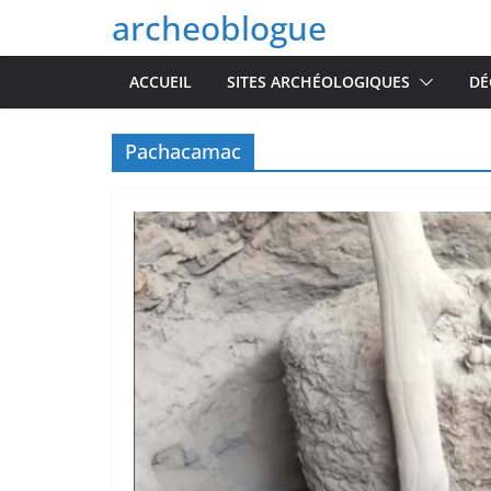
Passer
archeoblogue
au
contenu
ACCUEIL
SITES ARCHÉOLOGIQUES
DÉ
Pachacamac