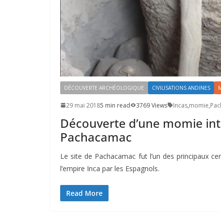
DÉCOUVERTE ARCHÉOLOGIQUE
CIVILISATIONS ANDINES
29 mai 2018
5 min read
3769 Views
Incas
,
momie
,
Pac
Découverte d’une momie intac
Pachacamac
Le site de Pachacamac fut l’un des principaux cen
l’empire Inca par les Espagnols.
Read More