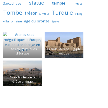
statue
temple
Sarcophage
Thèbes
Tombe
Turquie
trésor
tumulus
Viking
âge du bronze
villa romaine
épave
Sites mégalithiques
Grands sites de l'Egypte
d'Europe
antique
Grands sites de la
Grèce antique