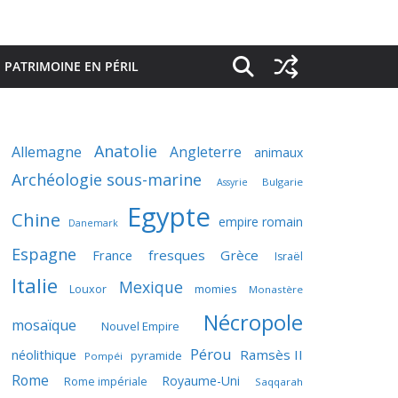
PATRIMOINE EN PÉRIL
Anatolie
Allemagne
Angleterre
animaux
Archéologie sous-marine
Bulgarie
Assyrie
Egypte
Chine
empire romain
Danemark
Espagne
France
fresques
Grèce
Israël
Italie
Mexique
momies
Louxor
Monastère
Nécropole
mosaïque
Nouvel Empire
Pérou
néolithique
Ramsès II
pyramide
Pompéi
Rome
Royaume-Uni
Rome impériale
Saqqarah