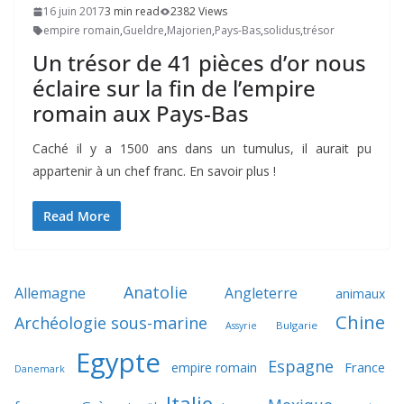
16 juin 2017
3 min read
2382 Views
empire romain
,
Gueldre
,
Majorien
,
Pays-Bas
,
solidus
,
trésor
Un trésor de 41 pièces d’or nous
éclaire sur la fin de l’empire
romain aux Pays-Bas
Caché il y a 1500 ans dans un tumulus, il aurait pu
appartenir à un chef franc. En savoir plus !
Read More
Anatolie
Allemagne
Angleterre
animaux
Chine
Archéologie sous-marine
Bulgarie
Assyrie
Egypte
Espagne
France
empire romain
Danemark
Italie