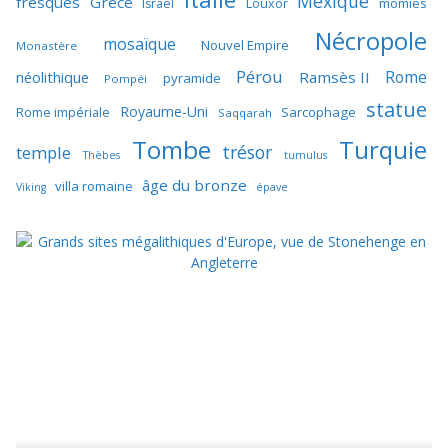
Mexique
fresques
Grèce
momies
Israël
Louxor
Nécropole
mosaïque
Nouvel Empire
Monastère
Pérou
Rome
néolithique
Ramsès II
pyramide
Pompéi
statue
Royaume-Uni
Sarcophage
Rome impériale
Saqqarah
Tombe
Turquie
trésor
temple
Thèbes
tumulus
âge du bronze
villa romaine
Viking
épave