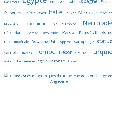
Egypte
Espagne
France
empire romain
Danemark
Italie
Mexique
fresques
Grèce
momies
Israël
Louxor
Nécropole
mosaïque
Nouvel Empire
Monastère
Pérou
Rome
néolithique
Ramsès II
pyramide
Pompéi
statue
Royaume-Uni
Sarcophage
Rome impériale
Saqqarah
Tombe
Turquie
trésor
temple
Thèbes
tumulus
âge du bronze
villa romaine
Viking
épave