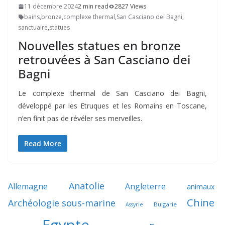
11 décembre 2024
2 min read
2827 Views
bains
,
bronze
,
complexe thermal
,
San Casciano dei Bagni
,
sanctuaire
,
statues
Nouvelles statues en bronze
retrouvées à San Casciano dei
Bagni
Le complexe thermal de San Casciano dei Bagni,
développé par les Etruques et les Romains en Toscane,
n’en finit pas de révéler ses merveilles.
Read More
Anatolie
Allemagne
Angleterre
animaux
Chine
Archéologie sous-marine
Bulgarie
Assyrie