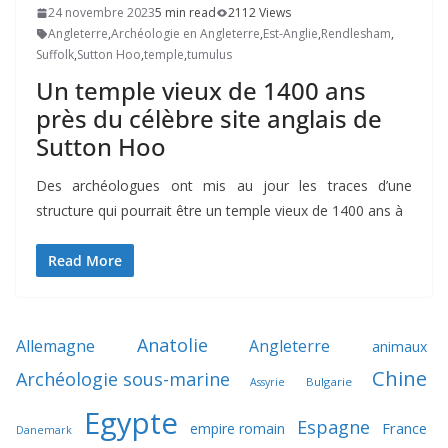
24 novembre 2023
5 min read
2112 Views
Angleterre
,
Archéologie en Angleterre
,
Est-Anglie
,
Rendlesham
,
Suffolk
,
Sutton Hoo
,
temple
,
tumulus
Un temple vieux de 1400 ans
près du célèbre site anglais de
Sutton Hoo
Des archéologues ont mis au jour les traces d’une
structure qui pourrait être un temple vieux de 1400 ans à
Read More
Anatolie
Allemagne
Angleterre
animaux
Chine
Archéologie sous-marine
Bulgarie
Assyrie
Egypte
Espagne
France
empire romain
Danemark