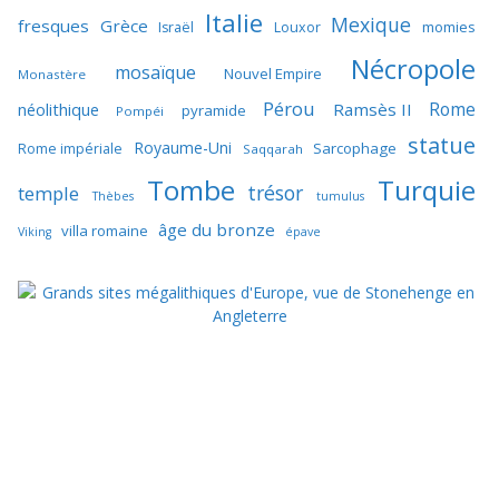
Italie
Mexique
fresques
Grèce
momies
Israël
Louxor
Nécropole
mosaïque
Nouvel Empire
Monastère
Pérou
Rome
néolithique
Ramsès II
pyramide
Pompéi
statue
Royaume-Uni
Sarcophage
Rome impériale
Saqqarah
Tombe
Turquie
trésor
temple
Thèbes
tumulus
âge du bronze
villa romaine
Viking
épave