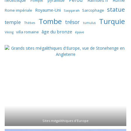
pyramide
Pompéi
statue
Royaume-Uni
Sarcophage
Rome impériale
Saqqarah
Tombe
Turquie
trésor
temple
Thèbes
tumulus
âge du bronze
villa romaine
Viking
épave
Sites mégalithiques d'Europe