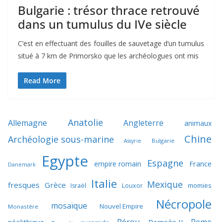
Bulgarie : trésor thrace retrouvé
dans un tumulus du IVe siècle
C’est en effectuant des fouilles de sauvetage d’un tumulus
situé à 7 km de Primorsko que les archéologues ont mis
Read More
Anatolie
Allemagne
Angleterre
animaux
Chine
Archéologie sous-marine
Bulgarie
Assyrie
Egypte
Espagne
France
empire romain
Danemark
Italie
Mexique
fresques
Grèce
momies
Israël
Louxor
Nécropole
mosaïque
Nouvel Empire
Monastère
Pérou
Rome
néolithique
Ramsès II