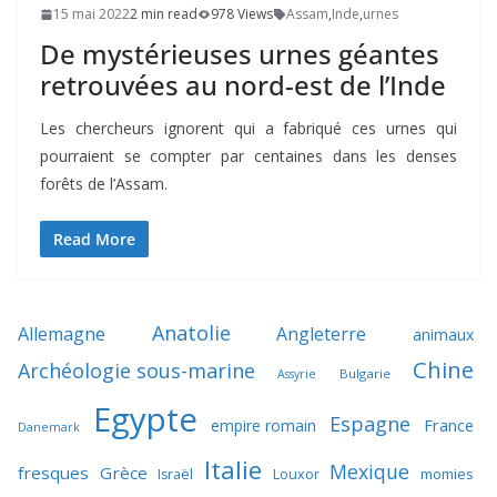
15 mai 2022
2 min read
978 Views
Assam
,
Inde
,
urnes
De mystérieuses urnes géantes
retrouvées au nord-est de l’Inde
Les chercheurs ignorent qui a fabriqué ces urnes qui
pourraient se compter par centaines dans les denses
forêts de l’Assam.
Read More
Anatolie
Allemagne
Angleterre
animaux
Chine
Archéologie sous-marine
Bulgarie
Assyrie
Egypte
Espagne
France
empire romain
Danemark
Italie
Mexique
fresques
Grèce
momies
Israël
Louxor