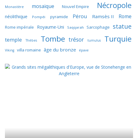
Nécropole
mosaïque
Nouvel Empire
Monastère
Pérou
Rome
néolithique
Ramsès II
pyramide
Pompéi
statue
Royaume-Uni
Sarcophage
Rome impériale
Saqqarah
Tombe
Turquie
trésor
temple
Thèbes
tumulus
âge du bronze
villa romaine
Viking
épave