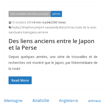
DÉCOUVERTE ARCHÉOLOGIQUE
JAPON
13 octobre 2016
4 min read
2093 Views
Asuka
,
Ctésiphon
,
empire sassanide
,
Nara
,
Perse
,
route de la soie
,
sanctuaire Kamigano
,
verrerie
Des liens anciens entre le Japon
et la Perse
Depuis quelques années, une série de trouvailles et de
recherches ont montré que le Japon, par l’intermédiaire de
la route
Read More
Anatolie
Allemagne
Angleterre
animaux