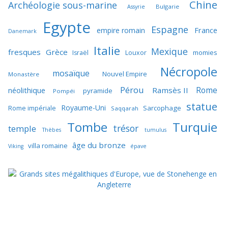
Chine
Archéologie sous-marine
Bulgarie
Assyrie
Egypte
Espagne
France
empire romain
Danemark
Italie
Mexique
fresques
Grèce
momies
Israël
Louxor
Nécropole
mosaïque
Nouvel Empire
Monastère
Pérou
Rome
néolithique
Ramsès II
pyramide
Pompéi
statue
Royaume-Uni
Sarcophage
Rome impériale
Saqqarah
Tombe
Turquie
trésor
temple
Thèbes
tumulus
âge du bronze
villa romaine
Viking
épave