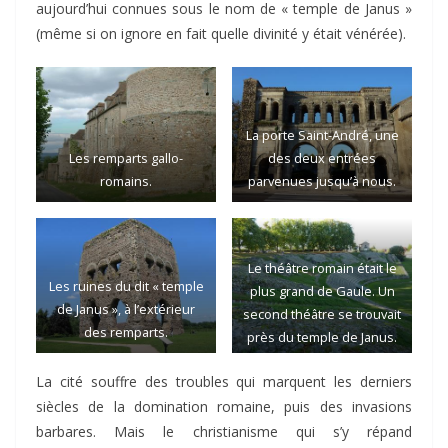
aujourd’hui connues sous le nom de « temple de Janus »
(même si on ignore en fait quelle divinité y était vénérée).
La porte Saint-André, une
Les remparts gallo-
des deux entrées
romains.
parvenues jusqu’à nous.
Le théâtre romain était le
Les ruines du dit « temple
plus grand de Gaule. Un
de Janus », à l’extérieur
second théâtre se trouvait
des remparts.
près du temple de Janus.
La cité souffre des troubles qui marquent les derniers
siècles de la domination romaine, puis des invasions
barbares. Mais le christianisme qui s’y répand