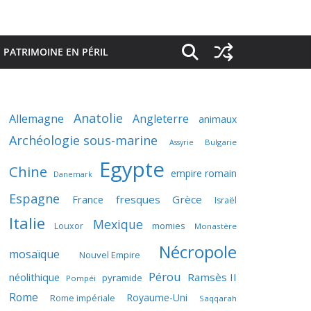
PATRIMOINE EN PÉRIL
Anatolie
Allemagne
Angleterre
animaux
Archéologie sous-marine
Bulgarie
Assyrie
Egypte
Chine
empire romain
Danemark
Espagne
France
fresques
Grèce
Israël
Italie
Mexique
momies
Louxor
Monastère
Nécropole
mosaïque
Nouvel Empire
Pérou
néolithique
Ramsès II
pyramide
Pompéi
Rome
Royaume-Uni
Rome impériale
Saqqarah