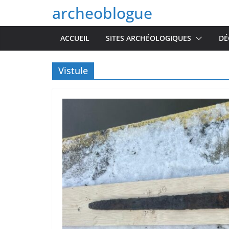
Passer
archeoblogue
au
contenu
ACCUEIL
SITES ARCHÉOLOGIQUES
DÉ
Vistule