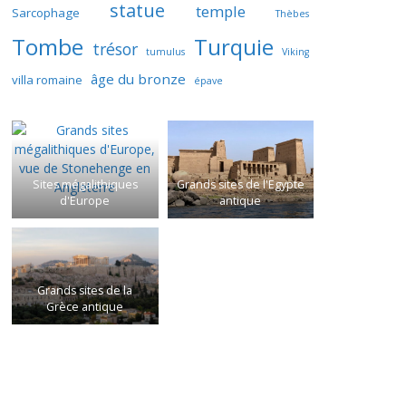
statue
temple
Sarcophage
Thèbes
Tombe
Turquie
trésor
tumulus
Viking
âge du bronze
villa romaine
épave
Sites mégalithiques
Grands sites de l'Egypte
d'Europe
antique
Grands sites de la
Grèce antique