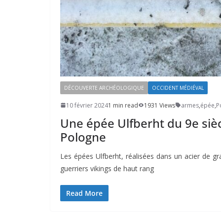
DÉCOUVERTE ARCHÉOLOGIQUE
OCCIDENT MÉDIÉVAL
10 février 2024
1 min read
1931 Views
armes
,
épée
,
P
Une épée Ulfberht du 9e sièc
Pologne
Les épées Ulfberht, réalisées dans un acier de gr
guerriers vikings de haut rang
Read More