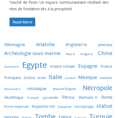
Yaxché de Peón. Un espace communautaire révélant des
rites de fondation liés à la prospérité.
Read More
Anatolie
Allemagne
Angleterre
animaux
Chine
Archéologie sous-marine
Bulgarie
Assyrie
Egypte
Espagne
France
empire romain
Danemark
Italie
Mexique
fresques
Grèce
momies
Israël
Louxor
Nécropole
mosaïque
Nouvel Empire
Monastère
Pérou
Rome
néolithique
Ramsès II
pyramide
Pompéi
statue
Royaume-Uni
Sarcophage
Rome impériale
Saqqarah
Tombe
Turquie
trésor
temple
Thèbes
tumulus