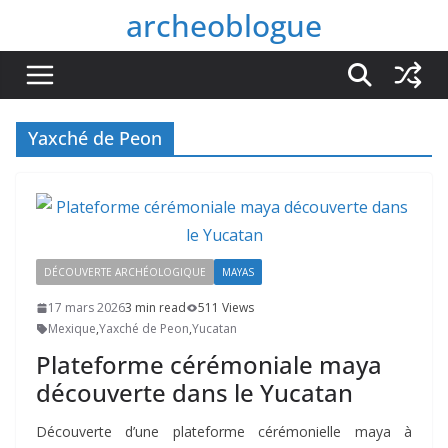
Passer
archeoblogue
au
contenu
Yaxché de Peon
DÉCOUVERTE ARCHÉOLOGIQUE
MAYAS
17 mars 2026
3 min read
511 Views
Mexique
,
Yaxché de Peon
,
Yucatan
Plateforme cérémoniale maya
découverte dans le Yucatan
Découverte d’une plateforme cérémonielle maya à