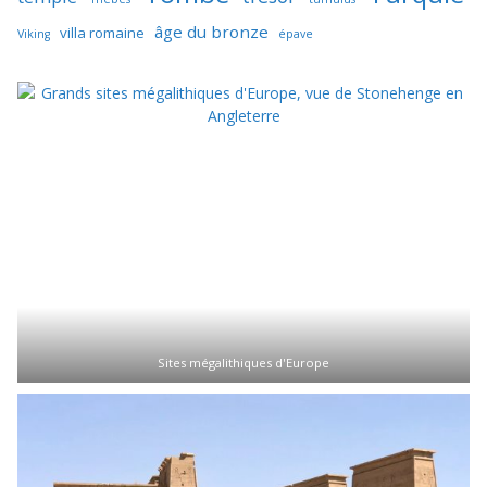
âge du bronze
villa romaine
Viking
épave
Sites mégalithiques d'Europe