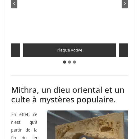
en
Plaque votive
Mithra, un dieu oriental et un
culte à mystères populaire.
En effet, ce
n’est qu’à
partir de la
fin du Ier