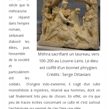
siècle que le
mithraïsme
se répand
dans l’empire
romain,
séduisant
d’abord les
élites, puis
l’ensemble
Mithra sacrifiant un taureau, vers
de la société
100-200 au Louvre-Lens. Le dieu
et
est coiffé d’un bonnet phrygien.
particulièrem
Crédits : Serge Ottaviani
ent les
soldats. D’origine indo-iranienne, il s’agit d’un culte
monothéiste à mystères, réservé aux hommes, dont on
sait finalement très peu de choses. En effet, on n’a que
peu de traces écrites concernant ce culte et c’est surtout
l’archéologie qui permet de s’en faire une idée.