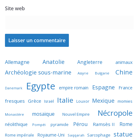
Site web
Anatolie
Allemagne
Angleterre
animaux
Chine
Archéologie sous-marine
Bulgarie
Assyrie
Egypte
Espagne
France
empire romain
Danemark
Italie
Mexique
fresques
Grèce
momies
Israël
Louxor
Nécropole
mosaïque
Nouvel Empire
Monastère
Pérou
Rome
néolithique
Ramsès II
pyramide
Pompéi
statue
Royaume-Uni
Sarcophage
Rome impériale
Saqqarah