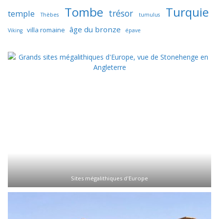
Tombe
Turquie
trésor
temple
Thèbes
tumulus
âge du bronze
villa romaine
Viking
épave
Sites mégalithiques d'Europe