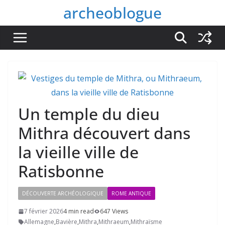
Passer
archeoblogue
au
contenu
Un temple du dieu
Mithra découvert dans
la vieille ville de
Ratisbonne
DÉCOUVERTE ARCHÉOLOGIQUE
ROME ANTIQUE
7 février 2026
4 min read
647 Views
Allemagne
,
Bavière
,
Mithra
,
Mithraeum
,
Mithraïsme