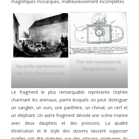
magnifiques mosaïques, malheureusement incomplètes.
Plan des mosaïques de
Aquarelle représentant le
Blanzy-lès-Fismes
lieu de la découverte des
mosaïques en 1858
Le fragment le plus remarquable représente Orphée
charmant les animaux, parmi lesquels on peut distinguer
un sanglier, un ours, une panthère, un cheval, un cerf et
un éléphant. Un autre fragment dévoile une scène marine
avec deux dauphins et des poissons. La qualité
d’exécution et le style des œuvres laissent supposer
qu’elles ont été réalisées par des artisans originaires du