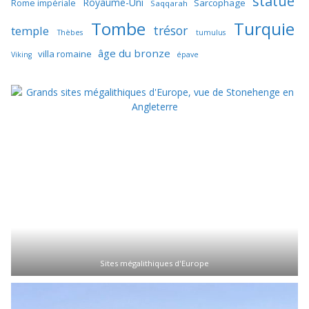
statue
Royaume-Uni
Sarcophage
Rome impériale
Saqqarah
Tombe
Turquie
trésor
temple
Thèbes
tumulus
âge du bronze
villa romaine
Viking
épave
Sites mégalithiques d'Europe