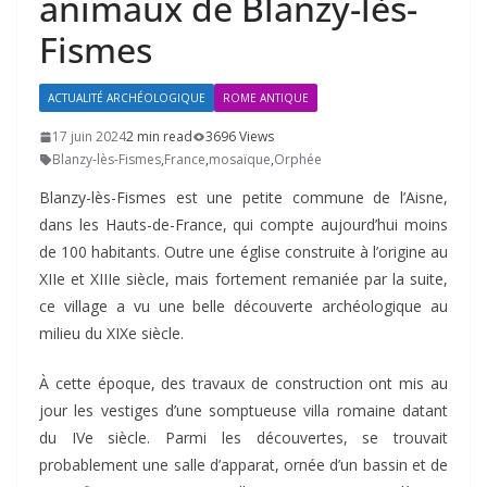
animaux de Blanzy-lès-
Fismes
ACTUALITÉ ARCHÉOLOGIQUE
ROME ANTIQUE
17 juin 2024
2 min read
3696 Views
Blanzy-lès-Fismes
,
France
,
mosaïque
,
Orphée
Blanzy-lès-Fismes est une petite commune de l’Aisne,
dans les Hauts-de-France, qui compte aujourd’hui moins
de 100 habitants. Outre une église construite à l’origine au
XIIe et XIIIe siècle, mais fortement remaniée par la suite,
ce village a vu une belle découverte archéologique au
milieu du XIXe siècle.
À cette époque, des travaux de construction ont mis au
jour les vestiges d’une somptueuse villa romaine datant
du IVe siècle. Parmi les découvertes, se trouvait
probablement une salle d’apparat, ornée d’un bassin et de