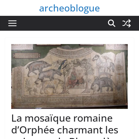
Passer
archeoblogue
au
contenu
La mosaïque romaine
d’Orphée charmant les