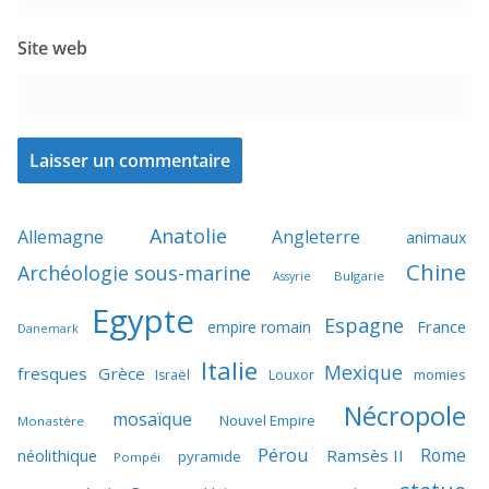
Site web
Anatolie
Allemagne
Angleterre
animaux
Chine
Archéologie sous-marine
Bulgarie
Assyrie
Egypte
Espagne
France
empire romain
Danemark
Italie
Mexique
fresques
Grèce
momies
Israël
Louxor
Nécropole
mosaïque
Nouvel Empire
Monastère
Pérou
Rome
néolithique
Ramsès II
pyramide
Pompéi