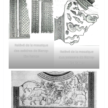
Relévé de la mosaïque
des exèdres de Blanzy-
Relévé de la mosaïque
lès-Fismes
aux poissons de Blanzy-
lès-Fismes