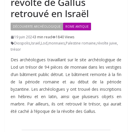
révolte de Gallus
retrouvé en Israël
DÉCOUVERTE ARCHÉOLOGIQUE
ROME ANTIQUE
19 juin 2024
3 min read
1840 Views
Diospolis
,
Israël
,
Lod
,
monnaies
,
Palestine romaine
,
révolte juive
,
trésor
Des archéologues travaillant sur le site archéologique de
Lod un trésor de 94 pièces de monnaie dans les vestiges
d’un bâtiment public détruit. Le bâtiment remonte à la fin
de la période romaine et au début de la période
byzantine. Les archéologues y ont trouvé des inscriptions
en hébreu et en latin, ainsi que plusieurs objets en
marbre. Par ailleurs, ils ont retrouvé le trésor, qui aurait
été caché à l’époque de la révolte des Gallus.