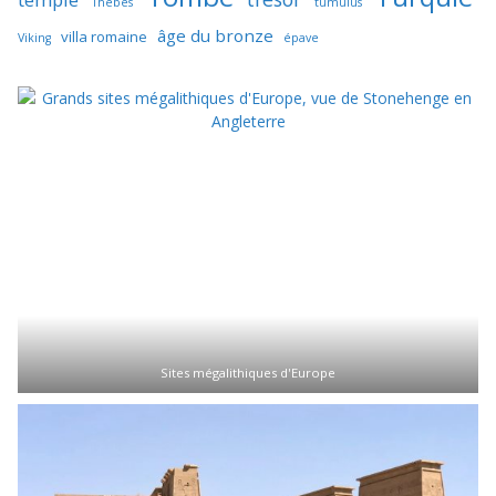
Thèbes
tumulus
âge du bronze
villa romaine
Viking
épave
Sites mégalithiques d'Europe