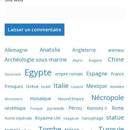
Anatolie
Allemagne
Angleterre
animaux
Chine
Archéologie sous-marine
Bulgarie
Assyrie
Egypte
Espagne
France
empire romain
Danemark
Italie
Mexique
fresques
Grèce
momies
Israël
Louxor
Nécropole
mosaïque
Nouvel Empire
Monastère
Pérou
Rome
néolithique
Ramsès II
pyramide
Pompéi
statue
Royaume-Uni
Sarcophage
Rome impériale
Saqqarah
Tombe
Turquie
trésor
temple