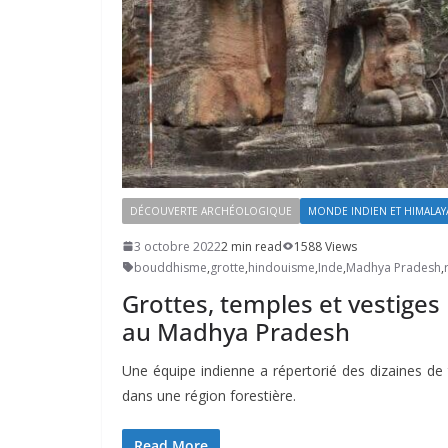
DÉCOUVERTE ARCHÉOLOGIQUE
MONDE INDIEN ET HIMALAY
3 octobre 2022
2 min read
1588 Views
bouddhisme
,
grotte
,
hindouisme
,
Inde
,
Madhya Pradesh
,
Grottes, temples et vestiges
au Madhya Pradesh
Une équipe indienne a répertorié des dizaines de 
dans une région forestière.
Read More