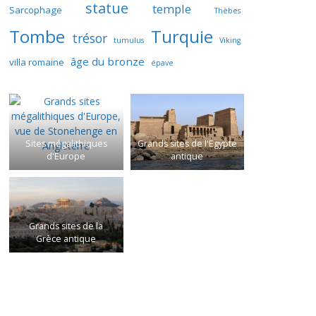
statue
temple
Sarcophage
Thèbes
Tombe
Turquie
trésor
tumulus
Viking
âge du bronze
villa romaine
épave
Sites mégalithiques
Grands sites de l'Egypte
d'Europe
antique
Grands sites de la
Grèce antique