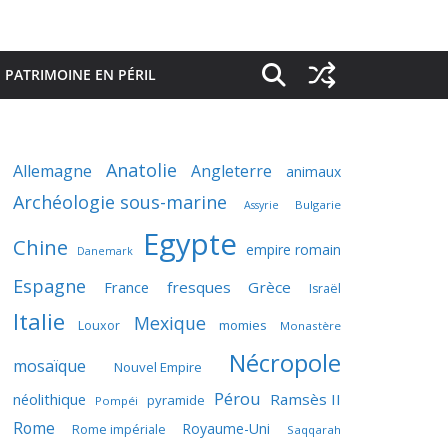
PATRIMOINE EN PÉRIL
Anatolie
Allemagne
Angleterre
animaux
Archéologie sous-marine
Bulgarie
Assyrie
Egypte
Chine
empire romain
Danemark
Espagne
France
fresques
Grèce
Israël
Italie
Mexique
momies
Louxor
Monastère
Nécropole
mosaïque
Nouvel Empire
Pérou
néolithique
Ramsès II
pyramide
Pompéi
Rome
Royaume-Uni
Rome impériale
Saqqarah