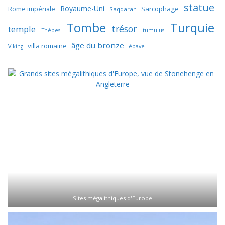
statue
Royaume-Uni
Sarcophage
Rome impériale
Saqqarah
Tombe
Turquie
trésor
temple
Thèbes
tumulus
âge du bronze
villa romaine
Viking
épave
Sites mégalithiques d'Europe