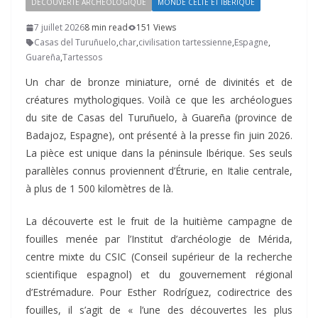
DÉCOUVERTE ARCHÉOLOGIQUE
MONDE CELTE ET IBÉRIQUE
7 juillet 2026
8 min read
151 Views
Casas del Turuñuelo
,
char
,
civilisation tartessienne
,
Espagne
,
Guareña
,
Tartessos
Un char de bronze miniature, orné de divinités et de
créatures mythologiques. Voilà ce que les archéologues
du site de Casas del Turuñuelo, à Guareña (province de
Badajoz, Espagne), ont présenté à la presse fin juin 2026.
La pièce est unique dans la péninsule Ibérique. Ses seuls
parallèles connus proviennent d’Étrurie, en Italie centrale,
à plus de 1 500 kilomètres de là.
La découverte est le fruit de la huitième campagne de
fouilles menée par l’Institut d’archéologie de Mérida,
centre mixte du CSIC (Conseil supérieur de la recherche
scientifique espagnol) et du gouvernement régional
d’Estrémadure. Pour Esther Rodríguez, codirectrice des
fouilles, il s’agit de « l’une des découvertes les plus