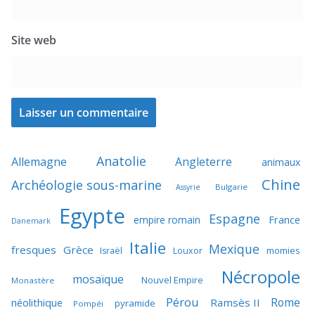
Site web
Anatolie
Allemagne
Angleterre
animaux
Chine
Archéologie sous-marine
Bulgarie
Assyrie
Egypte
Espagne
France
empire romain
Danemark
Italie
Mexique
fresques
Grèce
momies
Israël
Louxor
Nécropole
mosaïque
Nouvel Empire
Monastère
Pérou
Rome
néolithique
Ramsès II
pyramide
Pompéi