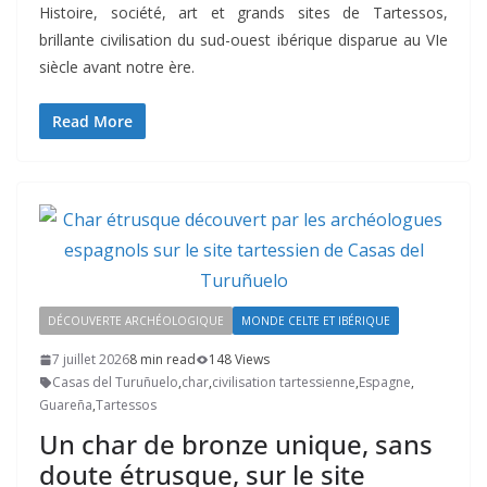
Histoire, société, art et grands sites de Tartessos,
brillante civilisation du sud-ouest ibérique disparue au VIe
siècle avant notre ère.
Read More
DÉCOUVERTE ARCHÉOLOGIQUE
MONDE CELTE ET IBÉRIQUE
7 juillet 2026
8 min read
148 Views
Casas del Turuñuelo
,
char
,
civilisation tartessienne
,
Espagne
,
Guareña
,
Tartessos
Un char de bronze unique, sans
doute étrusque, sur le site