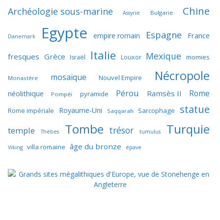
Chine
Archéologie sous-marine
Bulgarie
Assyrie
Egypte
Espagne
France
empire romain
Danemark
Italie
Mexique
fresques
Grèce
momies
Israël
Louxor
Nécropole
mosaïque
Nouvel Empire
Monastère
Pérou
Rome
néolithique
Ramsès II
pyramide
Pompéi
statue
Royaume-Uni
Sarcophage
Rome impériale
Saqqarah
Tombe
Turquie
trésor
temple
Thèbes
tumulus
âge du bronze
villa romaine
Viking
épave