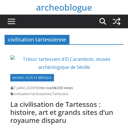
Passer
archeoblogue
au
contenu
civilisation tartessienne
MONDE CELTE ET IBÉRIQUE
7 juillet 2026
19 min read
206 Views
civilisation tartessienne
,
Tartessos
La civilisation de Tartessos :
histoire, art et grands sites d’un
royaume disparu