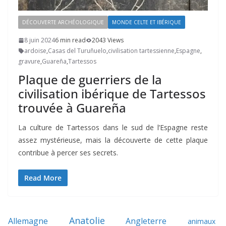
DÉCOUVERTE ARCHÉOLOGIQUE
MONDE CELTE ET IBÉRIQUE
8 juin 2024
6 min read
2043 Views
ardoise
,
Casas del Turuñuelo
,
civilisation tartessienne
,
Espagne
,
gravure
,
Guareña
,
Tartessos
Plaque de guerriers de la
civilisation ibérique de Tartessos
trouvée à Guareña
La culture de Tartessos dans le sud de l’Espagne reste
assez mystérieuse, mais la découverte de cette plaque
contribue à percer ses secrets.
Read More
Anatolie
Allemagne
Angleterre
animaux