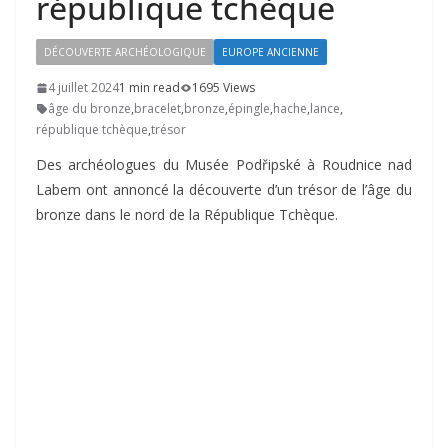
république tchèque
DÉCOUVERTE ARCHÉOLOGIQUE
EUROPE ANCIENNE
4 juillet 2024
1 min read
1695 Views
âge du bronze
,
bracelet
,
bronze
,
épingle
,
hache
,
lance
,
république tchèque
,
trésor
Des archéologues du Musée Podřipské à Roudnice nad
Labem ont annoncé la découverte d’un trésor de l’âge du
bronze dans le nord de la République Tchèque.