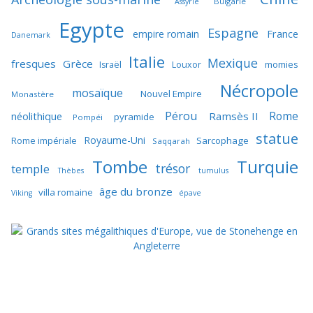
Bulgarie
Assyrie
Egypte
Espagne
France
empire romain
Danemark
Italie
Mexique
fresques
Grèce
momies
Israël
Louxor
Nécropole
mosaïque
Nouvel Empire
Monastère
Pérou
Rome
néolithique
Ramsès II
pyramide
Pompéi
statue
Royaume-Uni
Sarcophage
Rome impériale
Saqqarah
Tombe
Turquie
trésor
temple
Thèbes
tumulus
âge du bronze
villa romaine
Viking
épave