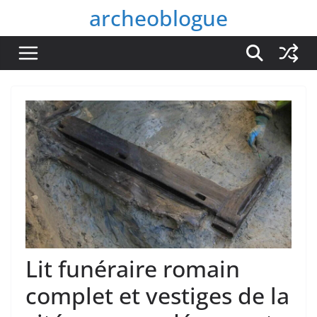
Passer
archeoblogue
au
contenu
Lit funéraire romain
complet et vestiges de la