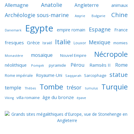
Anatolie
Allemagne
Angleterre
animaux
Chine
Archéologie sous-marine
Bulgarie
Assyrie
Egypte
Espagne
France
empire romain
Danemark
Italie
Mexique
fresques
Grèce
momies
Israël
Louxor
Nécropole
mosaïque
Nouvel Empire
Monastère
Pérou
Rome
néolithique
Ramsès II
pyramide
Pompéi
statue
Royaume-Uni
Sarcophage
Rome impériale
Saqqarah
Tombe
Turquie
trésor
temple
Thèbes
tumulus
âge du bronze
villa romaine
Viking
épave