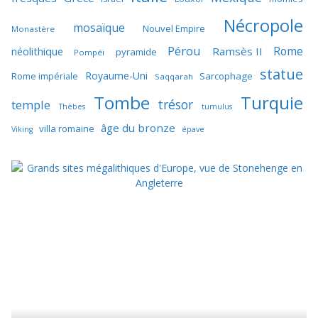
Nécropole
mosaïque
Nouvel Empire
Monastère
Pérou
Rome
néolithique
Ramsès II
pyramide
Pompéi
statue
Royaume-Uni
Sarcophage
Rome impériale
Saqqarah
Tombe
Turquie
trésor
temple
Thèbes
tumulus
âge du bronze
villa romaine
Viking
épave