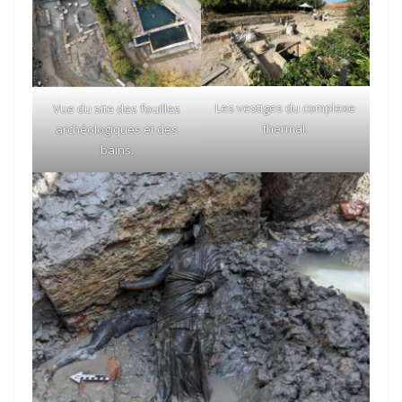
Les vestiges du complexe
Vue du site des fouilles
thermal.
archéologiques et des
bains.