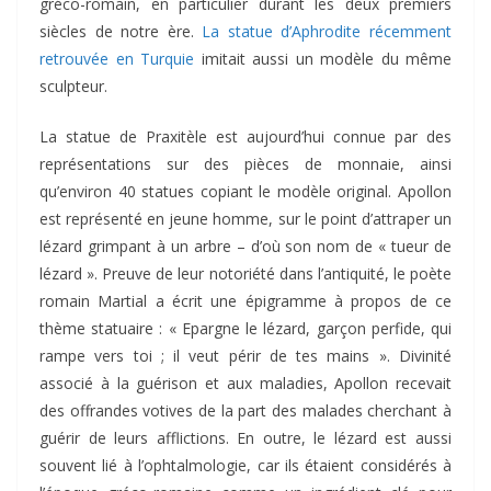
gréco-romain, en particulier durant les deux premiers
siècles de notre ère.
La statue d’Aphrodite récemment
retrouvée en Turquie
imitait aussi un modèle du même
sculpteur.
La statue de Praxitèle est aujourd’hui connue par des
représentations sur des pièces de monnaie, ainsi
qu’environ 40 statues copiant le modèle original. Apollon
est représenté en jeune homme, sur le point d’attraper un
lézard grimpant à un arbre – d’où son nom de « tueur de
lézard ». Preuve de leur notoriété dans l’antiquité, le poète
romain Martial a écrit une épigramme à propos de ce
thème statuaire : « Epargne le lézard, garçon perfide, qui
rampe vers toi ; il veut périr de tes mains ». Divinité
associé à la guérison et aux maladies, Apollon recevait
des offrandes votives de la part des malades cherchant à
guérir de leurs afflictions. En outre, le lézard est aussi
souvent lié à l’ophtalmologie, car ils étaient considérés à