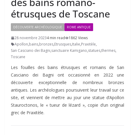
des bains romano-
étrusques de Toscane
DÉCOUVERTE ARCHÉOLOGIQUE
ROME ANTIQUE
28 novembre 2023
4 min read
1862 Views
Apollon
,
bains
,
bronzes
,
Etrusques
,
Italie
,
Praxitèle
,
San Casciano dei Bagni
,
sanctuaire Kamigano
,
statues
,
thermes
,
Toscane
Les fouilles des bains étrusques et romains de San
Casciano dei Bagni ont occasionné en 2022 une
découverte exceptionnelle de nombreux bronzes
antiques. Les archéologues poursuivent leur travail sur ce
site, et viennent de mettre au jour une statue d’Apollon
Stauroctonos, le « tueur de lézard », copie d’un original
grec de Praxitèle.