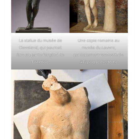
La statue du musée de
Une copie romaine au
Cleveland, qui pourrait
musée du Louvre,
être en partie l’original de
partiellement reconstituée
Praxitèle
à l’époque moderne