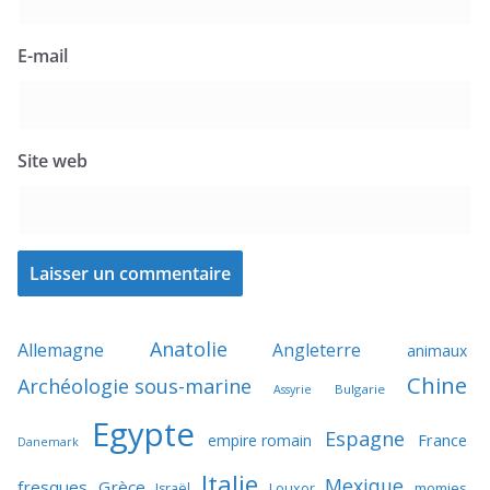
E-mail
Site web
Anatolie
Allemagne
Angleterre
animaux
Chine
Archéologie sous-marine
Bulgarie
Assyrie
Egypte
Espagne
France
empire romain
Danemark
Italie
Mexique
fresques
Grèce
momies
Israël
Louxor